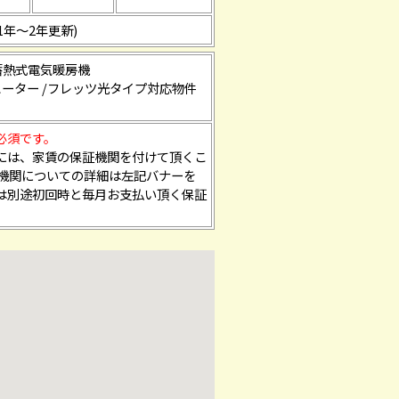
円(1年～2年更新)
蓄熱式電気暖房機
ヒーター /フレッツ光タイプ対応物件
必須です。
には、家賃の保証機関を付けて頂くこ
証機関についての詳細は左記バナーを
は別途初回時と毎月お支払い頂く保証