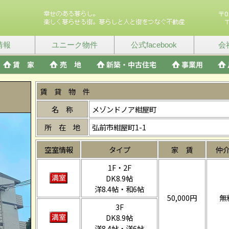
情報
ユニーク物件
公式facebook
会
賃 貸 物 件
名 称
メゾンドノア紺屋町
所 在 地
弘前市紺屋町1-1
空室情報
タイプ
家 賃
仲
1F・2F
DK8.9帖
洋8.4帖・和6帖
50,000円
無
3F
DK8.9帖
洋8.4帖・洋6帖